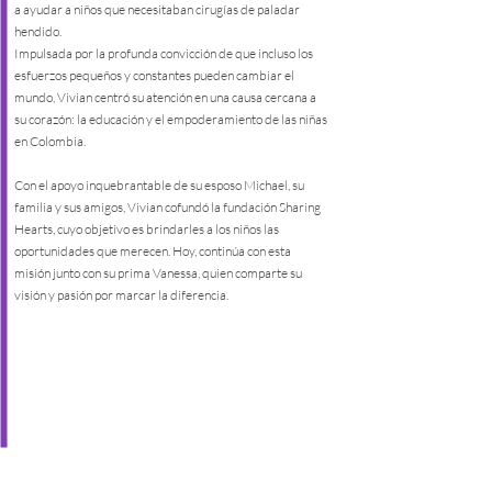
a ayudar a niños que necesitaban cirugías de paladar
hendido.
Impulsada por la profunda convicción de que incluso los
esfuerzos pequeños y constantes pueden cambiar el
mundo, Vivian centró su atención en una causa cercana a
su corazón: la educación y el empoderamiento de las niñas
en Colombia.
Con el apoyo inquebrantable de su esposo Michael, su
familia y sus amigos, Vivian cofundó la fundación Sharing
Hearts, cuyo objetivo es brindarles a los niños las
oportunidades que merecen. Hoy, continúa con esta
misión junto con su prima Vanessa, quien comparte su
visión y pasión por marcar la diferencia.