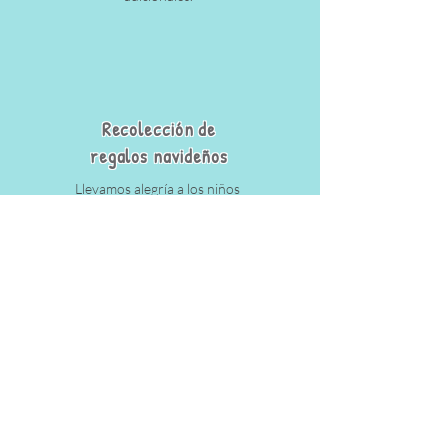
Recolección de
regalos navideños
Llevamos alegría a los niños
durante las fiestas cumpliendo
sus deseos navideños.
¡Conozca más sobre nuestros