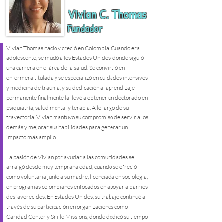
Vivian C. Thomas
Fundador
Vivian Thomas nació y creció en Colombia. Cuando era
adolescente, se mudó a los Estados Unidos, donde siguió
una carrera en el área de la salud. Se convirtió en
enfermera titulada y se especializó en cuidados intensivos
y medicina de trauma, y su dedicación al aprendizaje
permanente finalmente la llevó a obtener un doctorado en
psiquiatría, salud mental y terapia. A lo largo de su
trayectoria, Vivian mantuvo su compromiso de servir a los
demás y mejorar sus habilidades para generar un
impacto más amplio.
La pasión de Vivian por ayudar a las comunidades se
arraigó desde muy temprana edad, cuando se ofreció
como voluntaria junto a su madre, licenciada en sociología,
en programas colombianos enfocados en apoyar a barrios
desfavorecidos. En Estados Unidos, su trabajo continuó a
través de su participación en organizaciones como
Caridad Center y Smile Missions, donde dedicó su tiempo