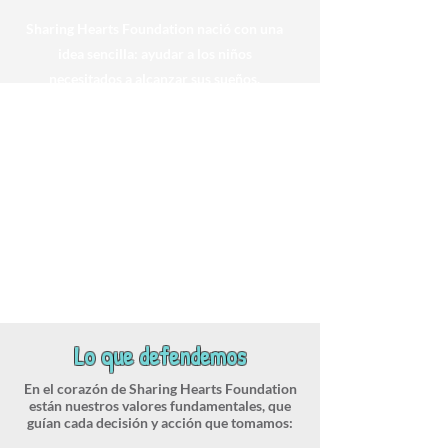
Sharing Hearts Foundation nació con una
idea sencilla: ayudar a los niños
necesitados a alcanzar sus sueños.
Fundada con amor y un profundo
compromiso con la educación, hemos
crecido a lo largo de los años y hemos
tocado las vidas de innumerables niños en
Colombia y Estados Unidos. Nuestra
trayectoria es una historia de esperanza,
resiliencia y el poder de la comunidad.
Lo que defendemos
En el corazón de Sharing Hearts Foundation
están nuestros valores fundamentales, que
guían cada decisión y acción que tomamos: