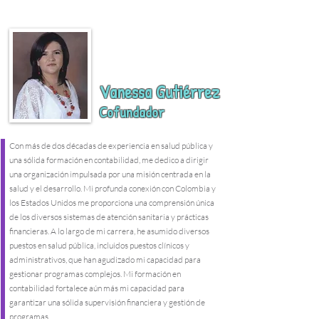
Vanessa Gutiérrez
Cofundador
Con más de dos décadas de experiencia en salud pública y
una sólida formación en contabilidad, me dedico a dirigir
una organización impulsada por una misión centrada en la
salud y el desarrollo. Mi profunda conexión con Colombia y
los Estados Unidos me proporciona una comprensión única
de los diversos sistemas de atención sanitaria y prácticas
financieras. A lo largo de mi carrera, he asumido diversos
puestos en salud pública, incluidos puestos clínicos y
administrativos, que han agudizado mi capacidad para
gestionar programas complejos. Mi formación en
contabilidad fortalece aún más mi capacidad para
garantizar una sólida supervisión financiera y gestión de
programas.