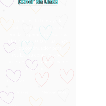
Donar en línea
Su generosidad nos ayuda a
continuar nuestra misión de
brindar esperanza y recursos
a los niños y las familias. Haga
clic a continuación para
realizar su donación y ser
parte de algo verdaderamente
impactante.
Frecuencia
Una vez
Mensualmente
Monto