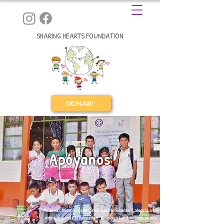
SHARING HEARTS FOUNDATION
DONAR!
Apóyanos
Al donar, brindas esperanza, oportunidades y alegría a los
niños que más lo necesitan. Tu apoyo también nos ayuda